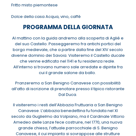
Fritto misto piemontese
Dolce della casa Acqua, vino, caffè
PROGRAMMA DELLA GIORNATA
Al mattino con la guida andremo alla scoperta di Aglié e
del suo Castello. Passeggeremo fra antichi portici del
borgo medievale, che a partire dalla fine del XIV secolo
divenne dominio dei Savoia. Visiteremo il Castello ducale
che venne edificato nel 1141 e fu residenza reale.
All’interno si trovano numero sale arredate e dipinte fra
cui il grande salone da ballo.
Pranzeremo a San Benigno Canavese con possibilità
all’atto di iscrizione di prenotare presso il tipico ristorante
Dal Duca.
Il visiteremo i resti dell’Abbazia Fruttuaria a San Benigno
Canavese. L’abbazia benedettina fu fondata nel XI
secolo da Guglielmo da Volpiano, ma il Cardinale Vittorio
Amedeo delle Lanze fece costruire, nel 1770, una nuova
grande chiesa, l’attuale parrocchiale di S. Benigno
Canavese, il cui impianto si sovrappose alle strutture