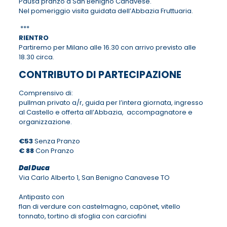
Pausa pranzo a San Benigno Canavese.
Nel pomeriggio visita guidata dell’Abbazia Fruttuaria.
***
RIENTRO
Partiremo per Milano alle 16.30 con arrivo previsto alle
18.30 circa.
CONTRIBUTO DI PARTECIPAZIONE
Comprensivo di:
pullman privato a/r, guida per l’intera giornata, ingresso
al Castello e offerta all’Abbazia, accompagnatore e
organizzazione.
€53
Senza Pranzo
€ 88
Con Pranzo
Dal Duca
Via Carlo Alberto 1, San Benigno Canavese TO
Antipasto con
flan di verdure con castelmagno, capönet, vitello
tonnato, tortino di sfoglia con carciofini