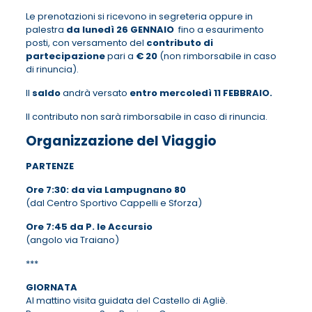
Le prenotazioni si ricevono in segreteria oppure in
palestra
da lunedì 26 GENNAIO
fino a esaurimento
posti, con versamento del
contributo di
partecipazione
pari a
€ 20
(non rimborsabile in caso
di rinuncia).
Il
saldo
andrà versato
entro
mercoledì
11 FEBBRAIO
.
Il contributo non sarà rimborsabile in caso di rinuncia.
Organizzazione del Viaggio
PARTENZE
Ore 7:30: da via Lampugnano 80
(dal Centro Sportivo Cappelli e Sforza)
Ore 7:45 da P. le Accursio
(angolo via Traiano)
***
GIORNATA
Al mattino visita guidata del Castello di Agliè.