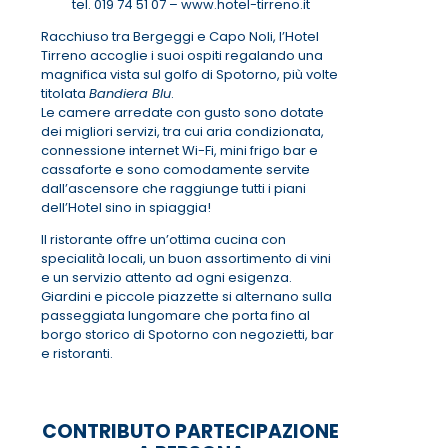
tel. 019 74 51 07 – www.hotel-tirreno.it
Racchiuso tra Bergeggi e Capo Noli, l’Hotel
Tirreno accoglie i suoi ospiti regalando una
magnifica vista sul golfo di Spotorno, più volte
titolata
Bandiera Blu
.
Le camere arredate con gusto sono dotate
dei migliori servizi, tra cui aria condizionata,
connessione internet Wi-Fi, mini frigo bar e
cassaforte e sono comodamente servite
dall’ascensore che raggiunge tutti i piani
dell’Hotel sino in spiaggia!
Il ristorante offre un’ottima cucina con
specialità locali, un buon assortimento di vini
e un servizio attento ad ogni esigenza.
Giardini e piccole piazzette si alternano sulla
passeggiata lungomare che porta fino al
borgo storico di Spotorno con negozietti, bar
e ristoranti.
CONTRIBUTO PARTECIPAZIONE