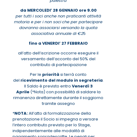
palestra
da MERCOLEDI’ 28 GENNAIO ore 9.00
per tutti i soci anche non praticanti attività
motoria e per i non soci
che per partecipare
dovranno associarsi versando la quota
associativa annuale di €2
5
fino a VENERDI’ 27 FEBBRAIO
all’atto dell’iscrizione occorre eseguire il
versamento dell’acconto del 50% del
contributo di partecipazione
Per le
priorità
si terrà conto
del
ricevimento del modulo in segreteria
.
Il Saldo è previsto entro
Venerdì 3
Aprile
(*Nota) con possibilità di saldare la
rimanenza direttamente durante il soggiorno
tramite assegno
*
NOTA:
All’atto di formalizzazione della
prenotazione il Socio si impegna a versare
l’intero contributo previsto per lo Stage,
indipendentemente alle modalità di
pagamento sopradescritte. Le penali per