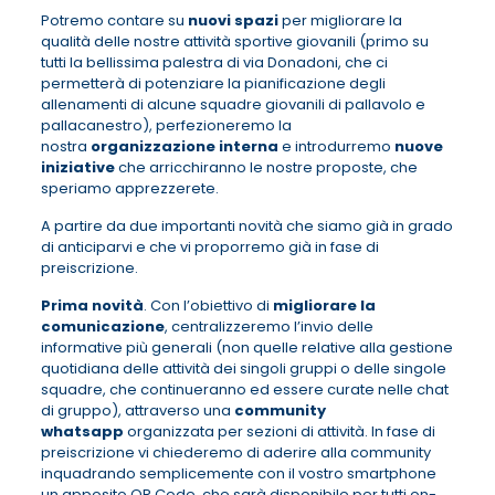
Potremo contare su
nuovi spazi
per migliorare la
qualità delle nostre attività sportive giovanili (primo su
tutti la bellissima palestra di via Donadoni, che ci
permetterà di potenziare la pianificazione degli
allenamenti di alcune squadre giovanili di pallavolo e
pallacanestro), perfezioneremo la
nostra
organizzazione interna
e introdurremo
nuove
iniziative
che arricchiranno le nostre proposte, che
speriamo apprezzerete.
A partire da due importanti novità che siamo già in grado
di anticiparvi e che vi proporremo già in fase di
preiscrizione.
Prima novità
. Con l’obiettivo di
migliorare la
comunicazione
, centralizzeremo l’invio delle
informative più generali (non quelle relative alla gestione
quotidiana delle attività dei singoli gruppi o delle singole
squadre, che continueranno ed essere curate nelle chat
di gruppo), attraverso una
community
whatsapp
organizzata per sezioni di attività. In fase di
preiscrizione vi chiederemo di aderire alla community
inquadrando semplicemente con il vostro smartphone
un apposito QR Code, che sarà disponibile per tutti on-