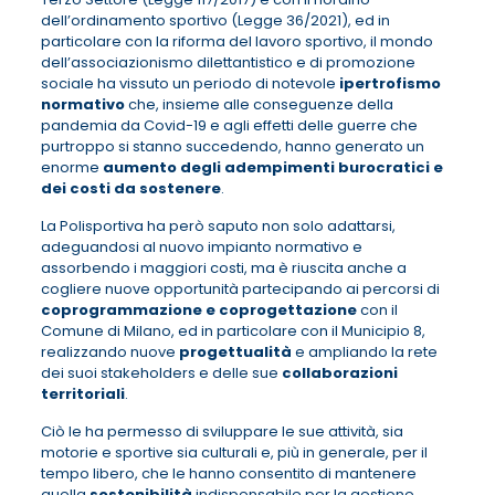
dell’ordinamento sportivo (Legge 36/2021), ed in
particolare con la riforma del lavoro sportivo, il mondo
dell’associazionismo dilettantistico e di promozione
sociale ha vissuto un periodo di notevole
ipertrofismo
normativo
che, insieme alle conseguenze della
pandemia da Covid-19 e agli effetti delle guerre che
purtroppo si stanno succedendo, hanno generato un
enorme
aumento degli adempimenti burocratici e
dei costi da
sostenere
.
La Polisportiva ha però saputo non solo adattarsi,
adeguandosi al nuovo impianto normativo e
assorbendo i maggiori costi, ma è riuscita anche a
cogliere nuove opportunità partecipando ai percorsi di
coprogrammazione e coprogettazione
con il
Comune di Milano, ed in particolare con il Municipio 8,
realizzando nuove
progettualità
e ampliando la rete
dei suoi stakeholders e delle sue
collaborazioni
territoriali
.
Ciò le ha permesso di sviluppare le sue attività, sia
motorie e sportive sia culturali e, più in generale, per il
tempo libero, che le hanno consentito di mantenere
quella
sostenibilità
indispensabile per la gestione