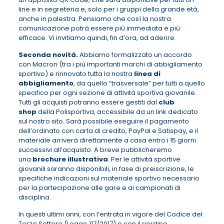
line e in segreteria e, solo per i gruppi della grande età,
anche in palestra. Pensiamo che così la nostra
comunicazione potrà essere più immediata e più
efficace. Vi invitiamo quindi, fin d’ora, ad aderire.
Seconda novità.
Abbiamo formalizzato un accordo
con Macron (tra i più importanti marchi di abbigliamento
sportivo) e rinnovato tutta la nostra
linea di
abbigliamento
, da quello “trasversale” per tutti a quello
specifico per ogni sezione di attività sportiva giovanile.
Tutti gli acquisti potranno essere gestiti dal
club
shop
della Polisportiva, accessibile da un link dedicato
sul nostro sito. Sarà possibile eseguire il pagamento
dell’ordinato con carta di credito, PayPal e Satispay, e il
materiale arriverà direttamente a casa entro i 15 giorni
successivi all’acquisto. A breve pubblicheremo
una
brochure illustrativa
. Per le attività sportive
giovanili saranno disponibili, in fase di preiscrizione, le
specifiche indicazioni sul materiale sportivo necessario
per la partecipazione alle gare e ai campionati di
disciplina.
In questi ultimi anni, con l’entrata in vigore del Codice del
Terzo Settore (Legge 117/2017) e con il riordino