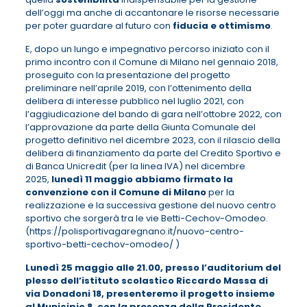
dell’oggi ma anche di accantonare le risorse necessarie
per poter guardare al futuro con
fiducia e ottimismo
.
E, dopo un lungo e impegnativo percorso iniziato con il
primo incontro con il Comune di Milano nel gennaio 2018,
proseguito con la presentazione del progetto
preliminare nell’aprile 2019, con l’ottenimento della
delibera di interesse pubblico nel luglio 2021, con
l’aggiudicazione del bando di gara nell’ottobre 2022, con
l’approvazione da parte della Giunta Comunale del
progetto definitivo nel dicembre 2023, con il rilascio della
delibera di finanziamento da parte del Credito Sportivo e
di Banca Unicredit (per la linea IVA) nel dicembre
2025,
lunedì 11 maggio abbiamo firmato la
convenzione con il Comune di
Milano
per la
realizzazione e la successiva gestione del nuovo centro
sportivo che sorgerà tra le vie Betti-Cechov-Omodeo.
(https://polisportivagaregnano.it/nuovo-centro-
sportivo-betti-cechov-omodeo/ )
Lunedì 25 maggio alle 21.00, presso l’auditorium del
plesso dell’istituto scolastico
Riccardo Massa di
via Donadoni 18, presenteremo il progetto insieme
al Municipio
8, con la presenza della Presidente